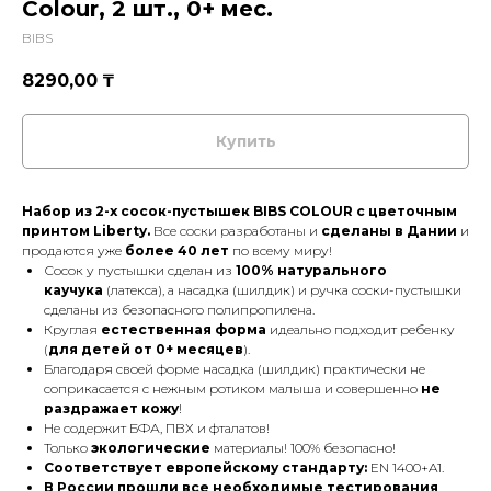
Colour, 2 шт., 0+ мес.
BIBS
8290,00
₸
Купить
Набор из 2-х сосок-пустышек BIBS COLOUR с цветочным
принтом Liberty.
Все соски разработаны и
сделаны в Дании
и
продаются уже
более 40 лет
по всему миру!
Сосок у пустышки сделан из
100% натурального
каучука
(латекса), а насадка (шилдик) и ручка соски-пустышки
сделаны из безопасного полипропилена.
Круглая
естественная форма
идеально подходит ребенку
(
для детей от 0+ месяцев
).
Благодаря своей форме насадка (шилдик) практически не
соприкасается с нежным ротиком малыша и совершенно
не
раздражает кожу
!
Не содержит БФА, ПВХ и фталатов!
Только
экологические
материалы! 100% безопасно!
Соответствует европейскому стандарту:
EN 1400+A1.
В России прошли все необходимые тестирования
,