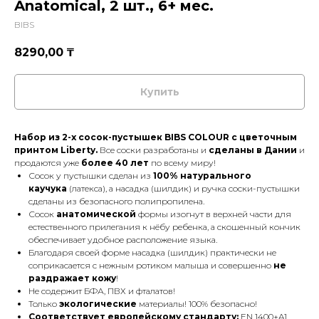
Anatomical, 2 шт., 6+ мес.
BIBS
8290,00
₸
Купить
Набор из 2-х сосок-пустышек BIBS COLOUR с цветочным
принтом Liberty.
Все соски разработаны и
сделаны в Дании
и
продаются уже
более 40 лет
по всему миру!
Сосок у пустышки сделан из
100% натурального
каучука
(латекса), а насадка (шилдик) и ручка соски-пустышки
сделаны из безопасного полипропилена.
Сосок
анатомической
формы изогнут в верхней части для
естественного прилегания к нёбу ребенка, а скошенный кончик
обеспечивает удобное расположение языка.
Благодаря своей форме насадка (шилдик) практически не
соприкасается с нежным ротиком малыша и совершенно
не
раздражает кожу
!
Не содержит БФА, ПВХ и фталатов!
Только
экологические
материалы! 100% безопасно!
Соответствует европейскому стандарту:
EN 1400+A1.