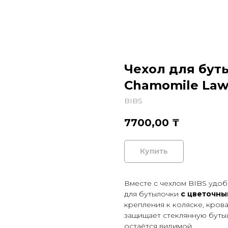
Чехол для буты
Chamomile Lawn
BIBS
7700,00
₸
Купить
Вместе с чехлом BIBS удоб
для бутылочки
с цветочны
крепления к коляске, кров
защищает стеклянную бутыл
остаётся видимой.