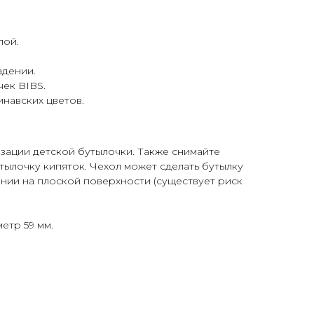
лой.
адении.
чек BIBS.
навских цветов.
зации детской бутылочки. Также снимайте
утылочку кипяток. Чехол может сделать бутылку
нии на плоской поверхности (существует риск
етр 59 мм.