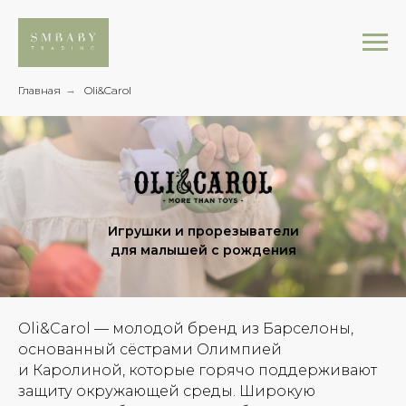
Главная
→
Oli&Carol
Игрушки и прорезыватели
для малышей с рождения
Oli&Carol —
молодой бренд из Барселоны,
основанный сёстрами Олимпией
и Каролиной, которые горячо поддерживают
защиту окружающей среды. Широкую