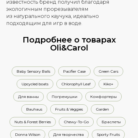
известность бренд получил благодаря
экологичным прорезывателям
из натурального каучука, идеально
подходящим для игр в воде.
Подробнее о товарах
Oli&Carol
Baby Sensory Balls
Pacifier Case
Green Cars
Upcycled boats
Chlorophyll Leaf
Kiko+
Для ванны
Погремушки
Комфортеры
Bauhaus
Fruits & Veggies
Garden
Nuts & Forest Berries
Chewy-To-Go
Браслеты
Donna Wilson
Для творчества
Sporty Fruits